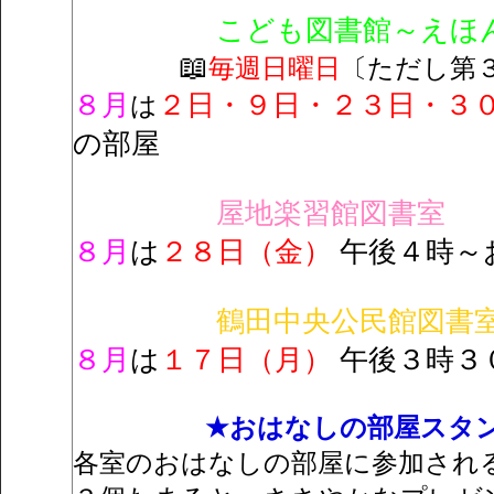
こども図書館～えほん
📖
毎週日曜日
〔ただし第
８月
２日・９日・２３日・３
は
の部屋
屋地楽習館図書室
８月
は
２８日（金）
午後４時～
鶴田中央公民館図書
８月
は
１７日（月）
午後３時３
★おはなしの部屋スタ
各室のおはなしの部屋に参加され