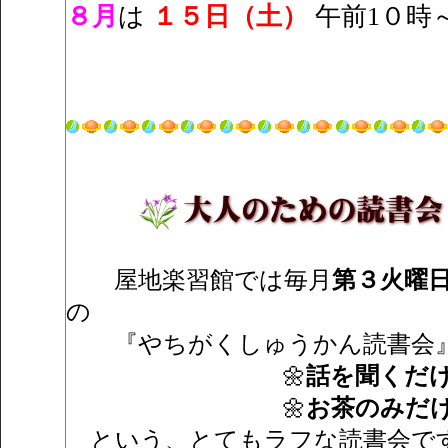
８月
は
１５日（土）
午前1０時
屋地楽習館では毎月
第３火曜
の
『やちがくしゅうかん読書会』
🌼
話を聞くだけ
🌼
お茶のみだけ
という、とてもラフな読書会で